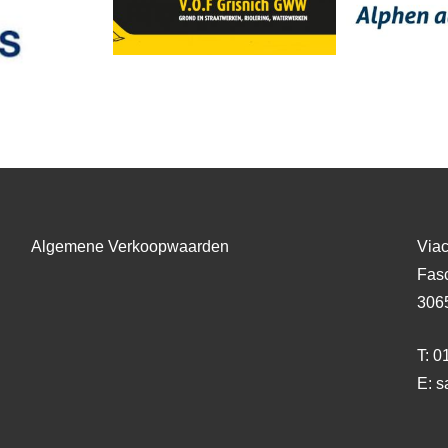
Algemene Verkoopwaarden
Viac
Fasc
306
T: 
E: s